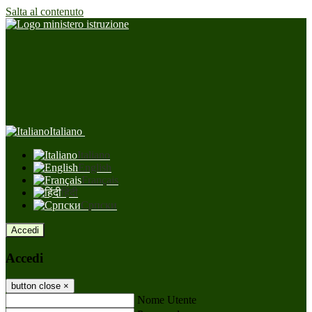
Salta al contenuto
Italiano
Italiano
English
Français
हिंदी
Српски
Accedi
Accedi
button close
×
Nome Utente