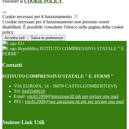
visionare la
COOKIE POLICY
.
Cookie necessari per il funzionamento
I cookie necessari per il funzionamento non possono essere
disabilitati. È possibile consultare l'elenco nella pagina della cookie
policy.
Accetta tutti
Salva le preferenze
ISTITUTO COMPRENSIVO STATALE " E.
FERMI "
Contatti
ISTITUTO COMPRENSIVO STATALE " E. FERMI "
VIA EUROPA, 14 - 36070 CASTELGOMBERTO(VI)
Tel:
0445940018
Email:
viic812009@istruzione.it
Link per inviare una mail
PEC:
viic812009@pec.istruzione.it
Link per inviare una mail
Sezione Link Utili