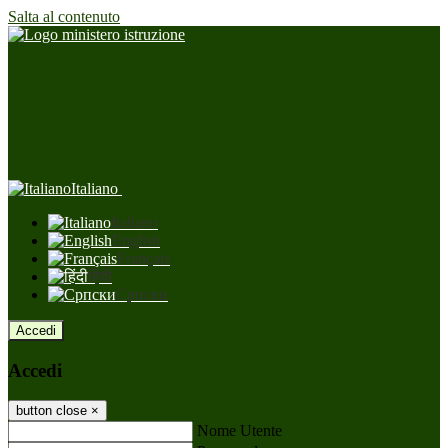
Salta al contenuto
Italiano
Italiano
English
Français
हिंदी
Српски
Accedi
Accedi
button close
×
Nome Utente