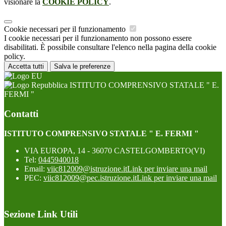
visionare la
COOKIE POLICY
.
Cookie necessari per il funzionamento
I cookie necessari per il funzionamento non possono essere
disabilitati. È possibile consultare l'elenco nella pagina della cookie
policy.
Accetta tutti
Salva le preferenze
ISTITUTO COMPRENSIVO STATALE " E.
FERMI "
Contatti
ISTITUTO COMPRENSIVO STATALE " E. FERMI "
VIA EUROPA, 14 - 36070 CASTELGOMBERTO(VI)
Tel:
0445940018
Email:
viic812009@istruzione.it
Link per inviare una mail
PEC:
viic812009@pec.istruzione.it
Link per inviare una mail
Sezione Link Utili