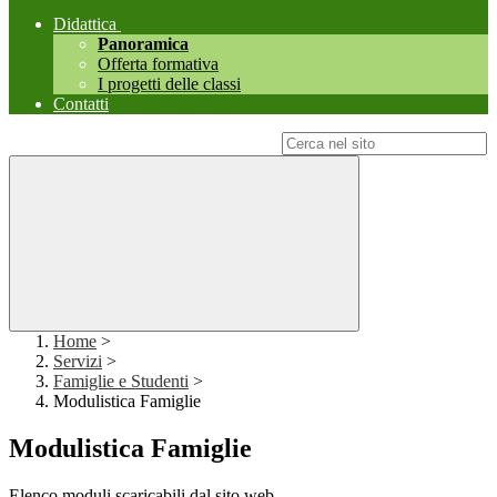
Didattica
Panoramica
Offerta formativa
I progetti delle classi
Contatti
Campo di ricerca per le pagine del sito
Home
>
Servizi
>
Famiglie e Studenti
>
Modulistica Famiglie
Modulistica Famiglie
Elenco moduli scaricabili dal sito web.