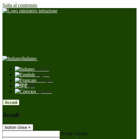
Salta al contenuto
Italiano
Italiano
English
Français
हिंदी
Српски
Accedi
Accedi
button close
×
Nome Utente