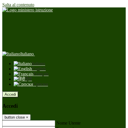
Salta al contenuto
Italiano
Italiano
English
Français
हिंदी
Српски
Accedi
Accedi
button close
×
Nome Utente