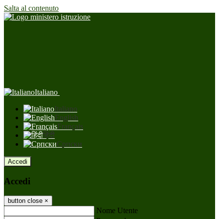
Salta al contenuto
Italiano
Italiano
English
Français
हिंदी
Српски
Accedi
Accedi
button close
×
Nome Utente