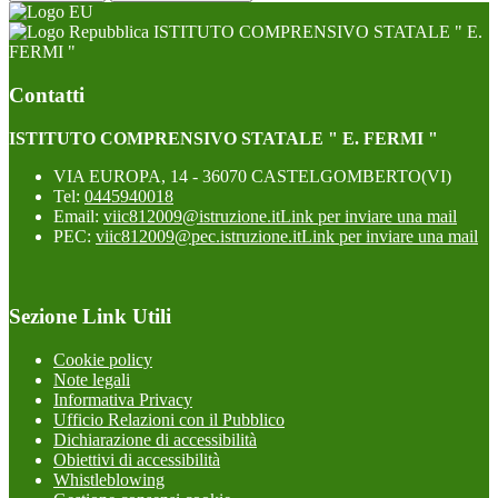
ISTITUTO COMPRENSIVO STATALE " E.
FERMI "
Contatti
ISTITUTO COMPRENSIVO STATALE " E. FERMI "
VIA EUROPA, 14 - 36070 CASTELGOMBERTO(VI)
Tel:
0445940018
Email:
viic812009@istruzione.it
Link per inviare una mail
PEC:
viic812009@pec.istruzione.it
Link per inviare una mail
Sezione Link Utili
Cookie policy
Note legali
Informativa Privacy
Ufficio Relazioni con il Pubblico
Dichiarazione di accessibilità
Obiettivi di accessibilità
Whistleblowing