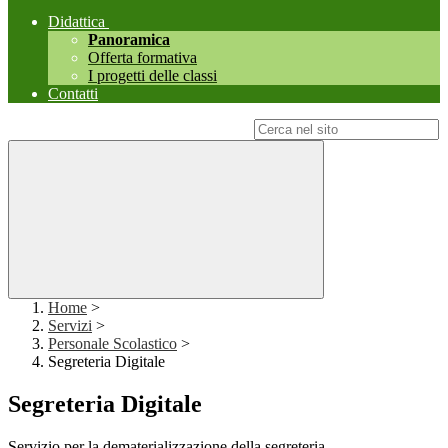
Didattica
Panoramica
Offerta formativa
I progetti delle classi
Contatti
Campo di ricerca per le pagine del sito
Home
>
Servizi
>
Personale Scolastico
>
Segreteria Digitale
Segreteria Digitale
Servizio per la dematerializzazione della segreteria.