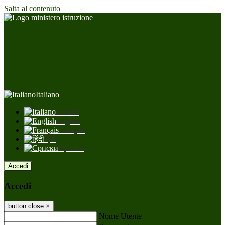
Salta al contenuto
Italiano
Italiano
English
Français
हिंदी
Српски
Accedi
Accedi
button close
×
Nome Utente