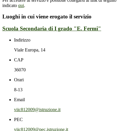
Per accedere al servizio è possibile collegarsi al link di seguito
indicato
qui
.
Luoghi in cui viene erogato il servizio
Scuola Secondaria di I grado "E. Fermi"
Indirizzo
Viale Europa, 14
CAP
36070
Orari
8-13
Email
viic812009@istruzione.it
PEC
viic812009@pec.istruzione.it