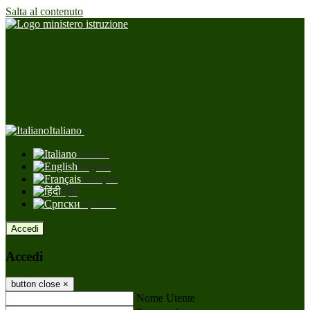
Salta al contenuto
Italiano
Italiano
English
Français
हिंदी
Српски
Accedi
Accedi
button close
×
Nome Utente