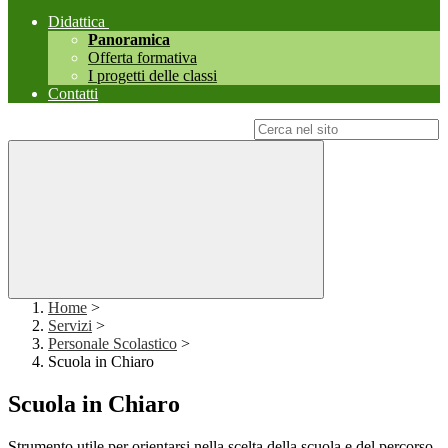
Didattica
Panoramica
Offerta formativa
I progetti delle classi
Contatti
Campo di ricerca per le pagine del sito
Home
>
Servizi
>
Personale Scolastico
>
Scuola in Chiaro
Scuola in Chiaro
Strumento utile per orientarsi nella scelta della scuola e del percorso