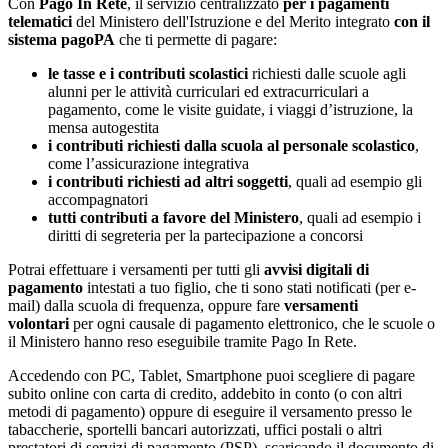
Con
Pago In Rete
, il servizio centralizzato
per i pagamenti
telematici
del Ministero dell'Istruzione e del Merito integrato
con il
sistema pagoPA
che ti permette di pagare:
le tasse e i contributi scolastici
richiesti dalle scuole agli
alunni per le attività curriculari ed extracurriculari a
pagamento, come le visite guidate, i viaggi d’istruzione, la
mensa autogestita
i contributi richiesti dalla scuola al personale scolastico
,
come l’assicurazione integrativa
i contributi richiesti ad altri soggetti
, quali ad esempio gli
accompagnatori
tutti contributi a favore del Ministero
, quali ad esempio i
diritti di segreteria per la partecipazione a concorsi
Potrai effettuare i versamenti per tutti gli
avvisi digitali di
pagamento
intestati a tuo figlio, che ti sono stati notificati (per e-
mail) dalla scuola di frequenza, oppure fare
versamenti
volontari
per ogni causale di pagamento elettronico, che le scuole o
il Ministero hanno reso eseguibile tramite Pago In Rete.
Accedendo con PC, Tablet, Smartphone puoi scegliere di pagare
subito online con carta di credito, addebito in conto (o con altri
metodi di pagamento) oppure di eseguire il versamento presso le
tabaccherie, sportelli bancari autorizzati, uffici postali o altri
prestatori di servizi di pagamento (PSP), scaricando il documento di