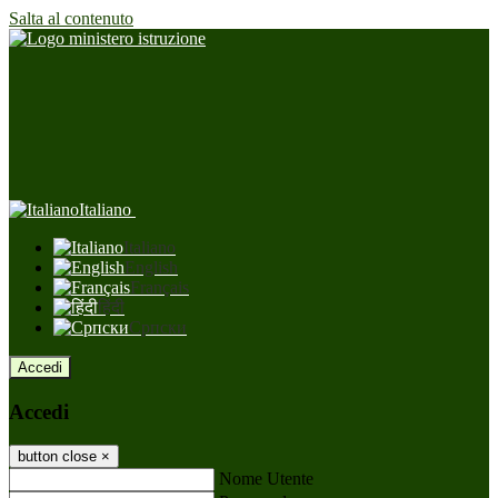
Salta al contenuto
Italiano
Italiano
English
Français
हिंदी
Српски
Accedi
Accedi
button close
×
Nome Utente