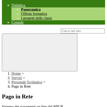
Didattica
Panoramica
Offerta formativa
I progetti delle classi
Contatti
Campo di ricerca per le pagine del sito
Home
>
Servizi
>
Personale Scolastico
>
Pago in Rete
Pago in Rete
Sistema dei pagamenti on line del MIUR