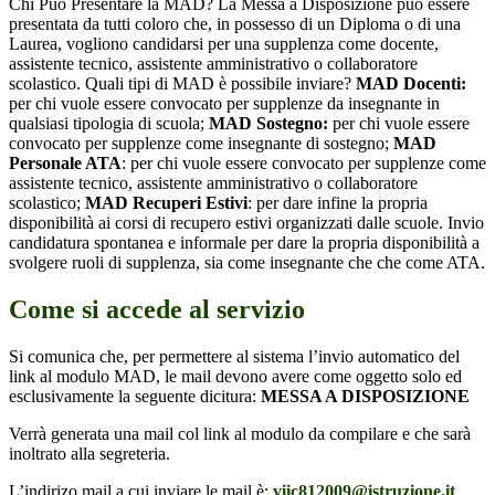
Chi Può Presentare la MAD? La Messa a Disposizione può essere
presentata da tutti coloro che, in possesso di un Diploma o di una
Laurea, vogliono candidarsi per una supplenza come docente,
assistente tecnico, assistente amministrativo o collaboratore
scolastico. Quali tipi di MAD è possibile inviare?
MAD Docenti:
per chi vuole essere convocato per supplenze da insegnante in
qualsiasi tipologia di scuola;
MAD Sostegno:
per chi vuole essere
convocato per supplenze come insegnante di sostegno;
MAD
Personale ATA
: per chi vuole essere convocato per supplenze come
assistente tecnico, assistente amministrativo o collaboratore
scolastico;
MAD Recuperi Estivi
: per dare infine la propria
disponibilità ai corsi di recupero estivi organizzati dalle scuole. Invio
candidatura spontanea e informale per dare la propria disponibilità a
svolgere ruoli di supplenza, sia come insegnante che che come ATA.
Come si accede al servizio
Si comunica che, per permettere al sistema l’invio automatico del
link al modulo MAD,
le mail devono avere come oggetto
solo ed
esclusivamente
la seguente dicitura:
MESSA A DISPOSIZIONE
Verrà generata una mail col link al modulo da compilare e che sarà
inoltrato alla segreteria.
L’indirizo mail a cui inviare le mail è:
viic812009@istruzione.it