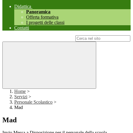
Didattica
Panoramica
Offerta formativa
I progetti delle classi
Contatti
Campo di ricerca per le pagine del sito
Home
>
Servizi
>
Personale Scolastico
>
Mad
Mad
Invio Messa a Disposizione per il personale della scuola.