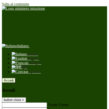
Salta al contenuto
Italiano
Italiano
English
Français
हिंदी
Српски
Accedi
Accedi
button close
×
Nome Utente