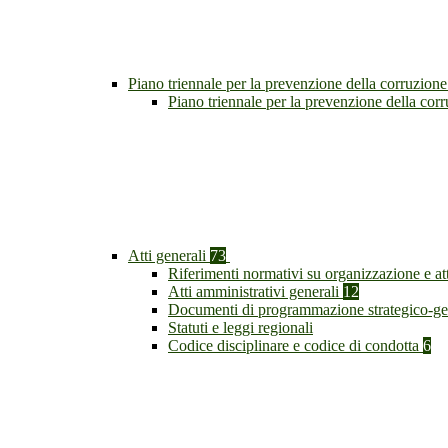
Piano triennale per la prevenzione della corruzione
Piano triennale per la prevenzione della co
Atti generali
73
Riferimenti normativi su organizzazione e at
Atti amministrativi generali
12
Documenti di programmazione strategico-ge
Statuti e leggi regionali
Codice disciplinare e codice di condotta
6