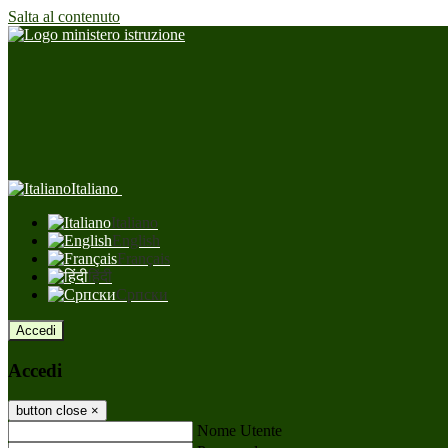
Salta al contenuto
Italiano
Italiano
English
Français
हिंदी
Српски
Accedi
Accedi
button close
×
Nome Utente