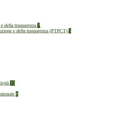
 e della trasparenza
7
rruzione e della trasparenza (PTPCT)
5
tività
35
stionale
8