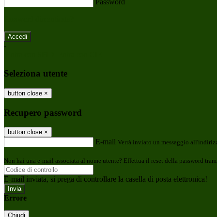
Password
Password dimenticata?
-
Entra con SPID
Entra con CIE
Seleziona utente
button close
×
Recupero password
button close
×
E-mail
Verrà inviato un messaggio all'indirizz
Non hai una e-mail associata al nome utente? Effettua il reset della password tram
E-mail inviata, si prega di controllare la casella di posta elettronica!
Errore
Chiudi