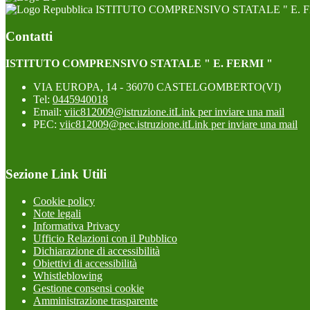
ISTITUTO COMPRENSIVO STATALE " E. F
Contatti
ISTITUTO COMPRENSIVO STATALE " E. FERMI "
VIA EUROPA, 14 - 36070 CASTELGOMBERTO(VI)
Tel:
0445940018
Email:
viic812009@istruzione.it
Link per inviare una mail
PEC:
viic812009@pec.istruzione.it
Link per inviare una mail
Sezione Link Utili
Cookie policy
Note legali
Informativa Privacy
Ufficio Relazioni con il Pubblico
Dichiarazione di accessibilità
Obiettivi di accessibilità
Whistleblowing
Gestione consensi cookie
Amministrazione trasparente