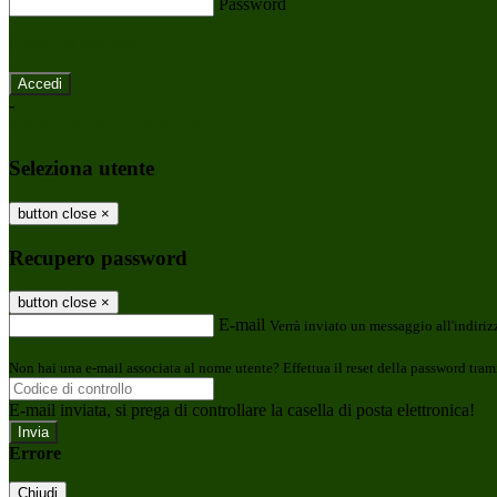
Password
Password dimenticata?
-
Entra con SPID
Entra con CIE
Seleziona utente
button close
×
Recupero password
button close
×
E-mail
Verrà inviato un messaggio all'indirizz
Non hai una e-mail associata al nome utente? Effettua il reset della password tram
E-mail inviata, si prega di controllare la casella di posta elettronica!
Errore
Chiudi