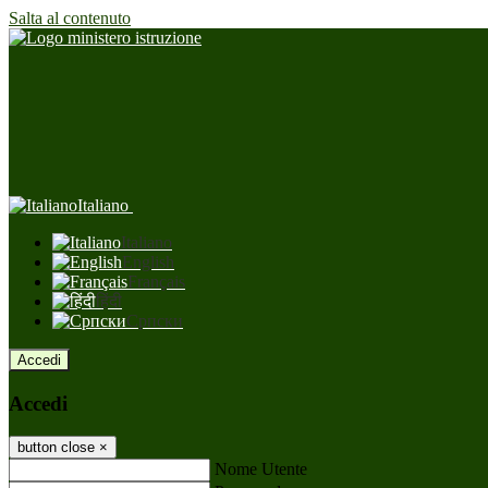
Salta al contenuto
Italiano
Italiano
English
Français
हिंदी
Српски
Accedi
Accedi
button close
×
Nome Utente