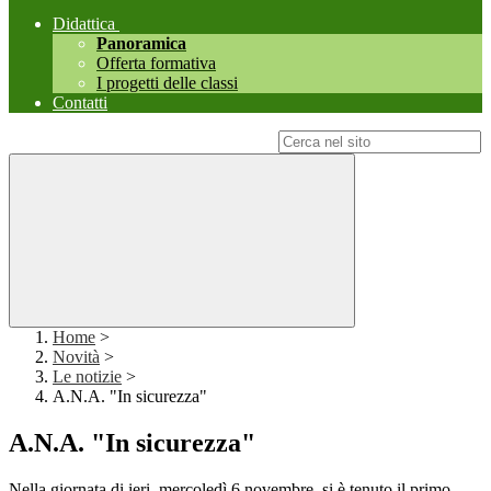
Didattica
Panoramica
Offerta formativa
I progetti delle classi
Contatti
Campo di ricerca per le pagine del sito
Home
>
Novità
>
Le notizie
>
A.N.A. "In sicurezza"
A.N.A. "In sicurezza"
Nella giornata di ieri, mercoledì 6 novembre, si è tenuto il primo