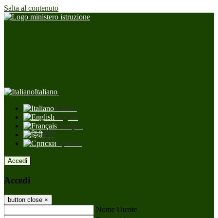
Salta al contenuto
Italiano
Italiano
English
Français
हिंदी
Српски
Accedi
Accedi
button close
×
Nome Utente