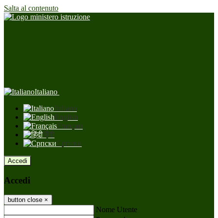
Salta al contenuto
Italiano
Italiano
English
Français
हिंदी
Српски
Accedi
Accedi
button close
×
Nome Utente