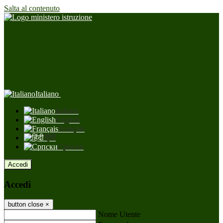
Salta al contenuto
Italiano
Italiano
English
Français
हिंदी
Српски
Accedi
Accedi
button close
×
Nome Utente