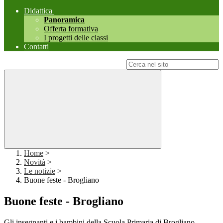
Didattica
Panoramica
Offerta formativa
I progetti delle classi
Contatti
Campo di ricerca per le pagine del sito
Home
>
Novità
>
Le notizie
>
Buone feste - Brogliano
Buone feste - Brogliano
Gli insegnanti e i bambini della Scuola Primaria di Brogliano