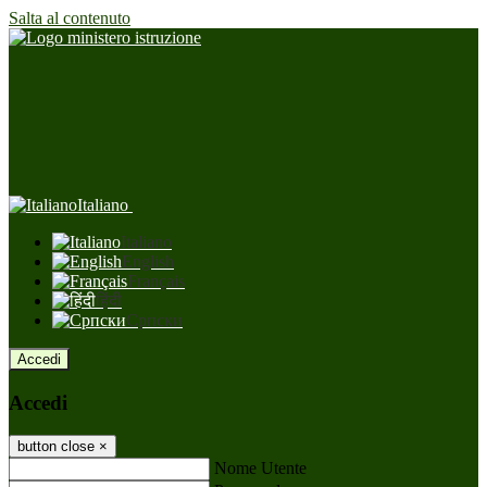
Salta al contenuto
Italiano
Italiano
English
Français
हिंदी
Српски
Accedi
Accedi
button close
×
Nome Utente