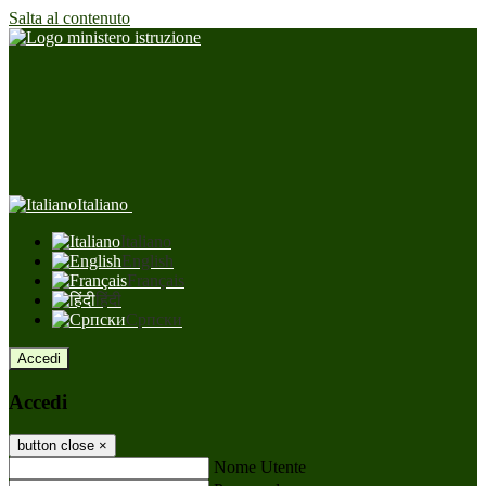
Salta al contenuto
Italiano
Italiano
English
Français
हिंदी
Српски
Accedi
Accedi
button close
×
Nome Utente