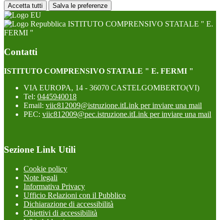
Accetta tutti
Salva le preferenze
ISTITUTO COMPRENSIVO STATALE " E.
FERMI "
Contatti
ISTITUTO COMPRENSIVO STATALE " E. FERMI "
VIA EUROPA, 14 - 36070 CASTELGOMBERTO(VI)
Tel:
0445940018
Email:
viic812009@istruzione.it
Link per inviare una mail
PEC:
viic812009@pec.istruzione.it
Link per inviare una mail
Sezione Link Utili
Cookie policy
Note legali
Informativa Privacy
Ufficio Relazioni con il Pubblico
Dichiarazione di accessibilità
Obiettivi di accessibilità