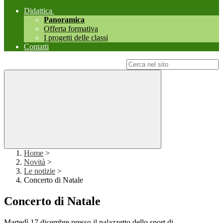
Didattica
Panoramica
Offerta formativa
I progetti delle classi
Contatti
Campo di ricerca per le pagine del sito
Home
>
Novità
>
Le notizie
>
Concerto di Natale
Concerto di Natale
Martedì 17 dicembre presso il palazzetto dello sport di