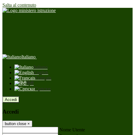
Salta al contenuto
Italiano
Italiano
English
Français
हिंदी
Српски
Accedi
Accedi
button close
×
Nome Utente