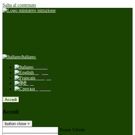
Salta al contenuto
Italiano
Italiano
English
Français
हिंदी
Српски
Accedi
Accedi
button close
×
Nome Utente