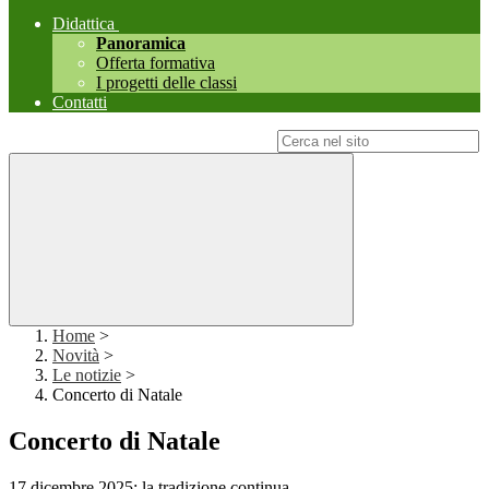
Didattica
Panoramica
Offerta formativa
I progetti delle classi
Contatti
Campo di ricerca per le pagine del sito
Home
>
Novità
>
Le notizie
>
Concerto di Natale
Concerto di Natale
17 dicembre 2025: la tradizione continua