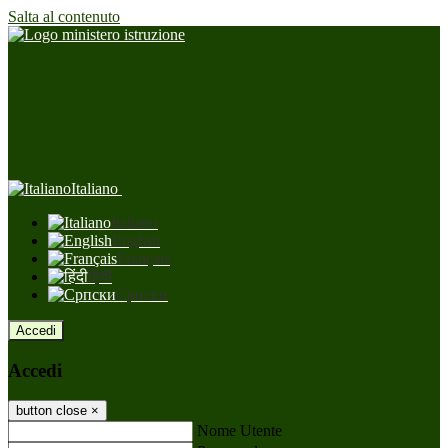
Salta al contenuto
Italiano
Italiano
English
Français
हिंदी
Српски
Accedi
Accedi
button close
×
Nome Utente