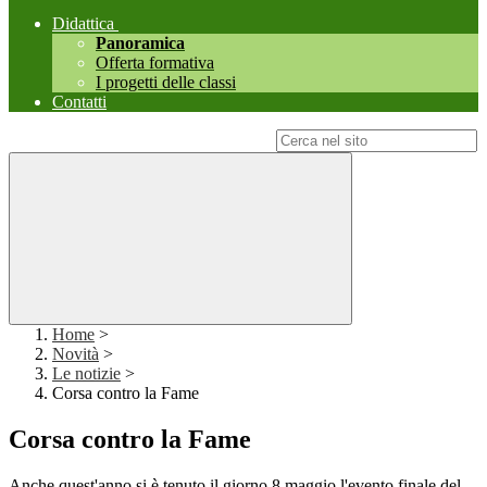
Didattica
Panoramica
Offerta formativa
I progetti delle classi
Contatti
Campo di ricerca per le pagine del sito
Home
>
Novità
>
Le notizie
>
Corsa contro la Fame
Corsa contro la Fame
Anche quest'anno si è tenuto il giorno 8 maggio l'evento finale del