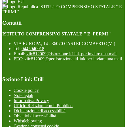
ISTITUTO COMPRENSIVO STATALE " E.
FERMI "
Contatti
ISTITUTO COMPRENSIVO STATALE " E. FERMI "
VIA EUROPA, 14 - 36070 CASTELGOMBERTO(VI)
Tel:
0445940018
Email:
viic812009@istruzione.it
Link per inviare una mail
PEC:
viic812009@pec.istruzione.it
Link per inviare una mail
Sezione Link Utili
Cookie policy
Note legali
Informativa Privacy
Ufficio Relazioni con il Pubblico
Dichiarazione di accessibilità
Obiettivi di accessibilità
Whistleblowing
Gestione consensi cookie