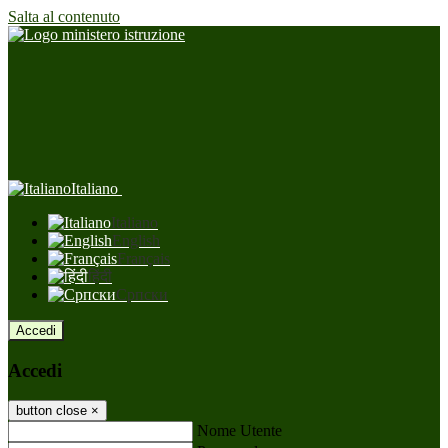
Salta al contenuto
Italiano
Italiano
English
Français
हिंदी
Српски
Accedi
Accedi
button close
×
Nome Utente