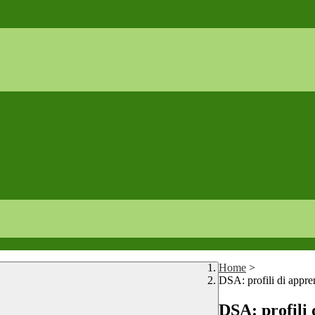
Home
>
DSA: profili di appren
DSA: profili