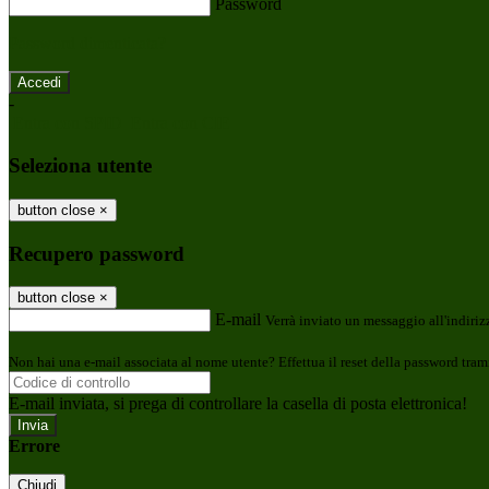
Password
Password dimenticata?
-
Entra con SPID
Entra con CIE
Seleziona utente
button close
×
Recupero password
button close
×
E-mail
Verrà inviato un messaggio all'indirizz
Non hai una e-mail associata al nome utente? Effettua il reset della password tram
E-mail inviata, si prega di controllare la casella di posta elettronica!
Errore
Chiudi