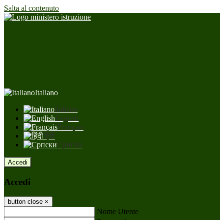
Salta al contenuto
Italiano
Italiano
English
Français
हिंदी
Српски
Accedi
Accedi
button close
×
Nome Utente