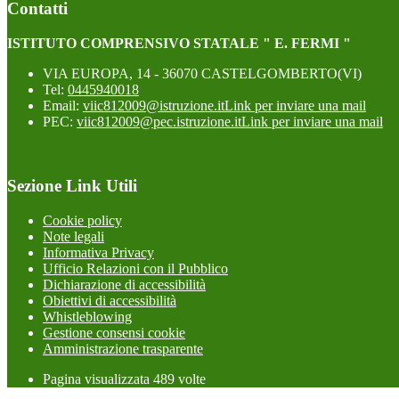
Contatti
ISTITUTO COMPRENSIVO STATALE " E. FERMI "
VIA EUROPA, 14 - 36070 CASTELGOMBERTO(VI)
Tel:
0445940018
Email:
viic812009@istruzione.it
Link per inviare una mail
PEC:
viic812009@pec.istruzione.it
Link per inviare una mail
Sezione Link Utili
Cookie policy
Note legali
Informativa Privacy
Ufficio Relazioni con il Pubblico
Dichiarazione di accessibilità
Obiettivi di accessibilità
Whistleblowing
Gestione consensi cookie
Amministrazione trasparente
Pagina visualizzata
489
volte