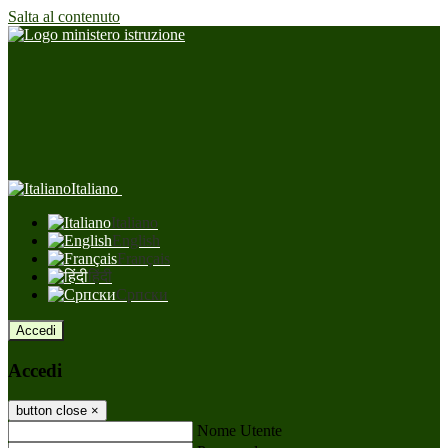
Salta al contenuto
Italiano
Italiano
English
Français
हिंदी
Српски
Accedi
Accedi
button close
×
Nome Utente