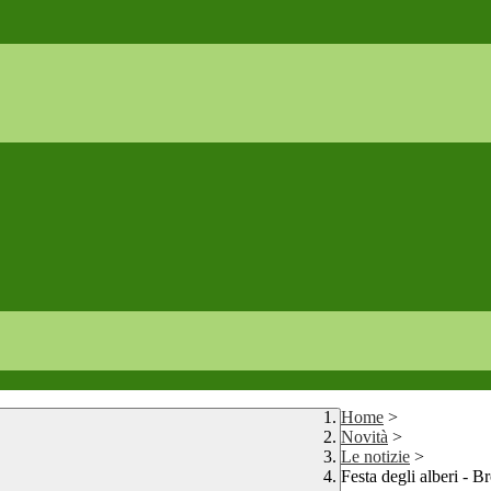
Home
>
Novità
>
Le notizie
>
Festa degli alberi - B