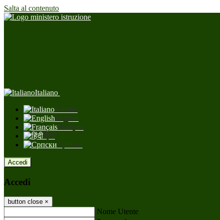
Salta al contenuto
Italiano
Italiano
English
Français
हिंदी
Српски
Accedi
Accedi
button close
×
Nome Utente