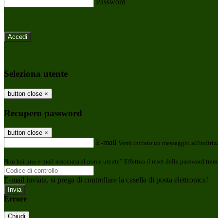
Password
Password dimenticata?
-
Entra con SPID
Entra con CIE
Seleziona utente
button close
×
Recupero password
button close
×
E-mail
Verrà inviato un messaggio all'indirizz
Non hai una e-mail associata al nome utente? Effettua il reset della password tram
E-mail inviata, si prega di controllare la casella di posta elettronica!
Errore
Chiudi