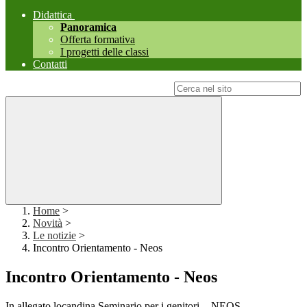
Didattica
Panoramica
Offerta formativa
I progetti delle classi
Contatti
Campo di ricerca per le pagine del sito
Home
>
Novità
>
Le notizie
>
Incontro Orientamento - Neos
Incontro Orientamento - Neos
In allegato locandina Seminario per i genitori - NEOS