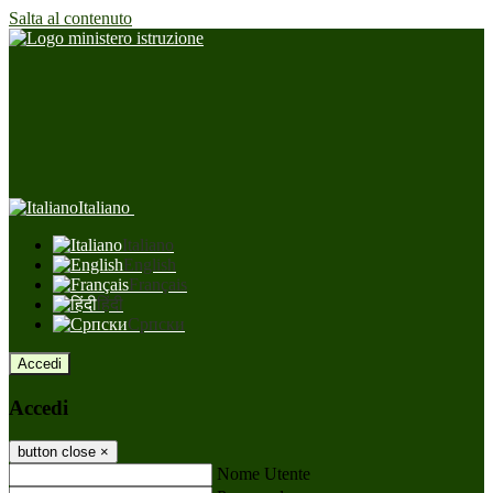
Salta al contenuto
Italiano
Italiano
English
Français
हिंदी
Српски
Accedi
Accedi
button close
×
Nome Utente