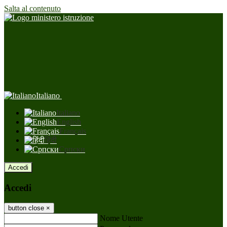
Salta al contenuto
Italiano
Italiano
English
Français
हिंदी
Српски
Accedi
Accedi
button close
×
Nome Utente