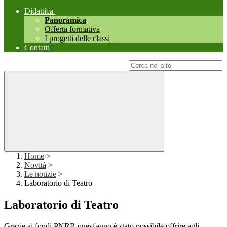
Didattica
Panoramica
Offerta formativa
I progetti delle classi
Contatti
Campo di ricerca per le pagine del sito
Home
>
Novità
>
Le notizie
>
Laboratorio di Teatro
Laboratorio di Teatro
Grazie ai fondi PNRR quest'anno è stato possibile offrire agli