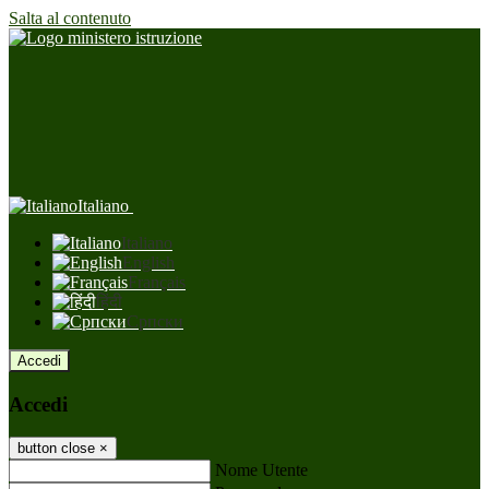
Salta al contenuto
Italiano
Italiano
English
Français
हिंदी
Српски
Accedi
Accedi
button close
×
Nome Utente