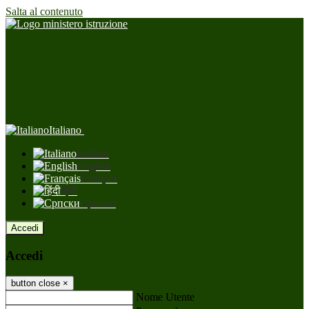
Salta al contenuto
Italiano
Italiano
English
Français
हिंदी
Српски
Accedi
Accedi
button close
×
Nome Utente