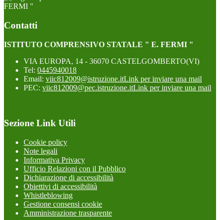
FERMI "
Contatti
ISTITUTO COMPRENSIVO STATALE " E. FERMI "
VIA EUROPA, 14 - 36070 CASTELGOMBERTO(VI)
Tel:
0445940018
Email:
viic812009@istruzione.it
Link per inviare una mail
PEC:
viic812009@pec.istruzione.it
Link per inviare una mail
Sezione Link Utili
Cookie policy
Note legali
Informativa Privacy
Ufficio Relazioni con il Pubblico
Dichiarazione di accessibilità
Obiettivi di accessibilità
Whistleblowing
Gestione consensi cookie
Amministrazione trasparente