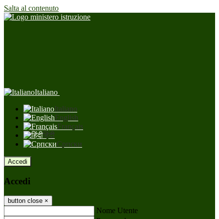
Salta al contenuto
Italiano
Italiano
English
Français
हिंदी
Српски
Accedi
Accedi
button close
×
Nome Utente