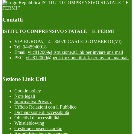
ISTITUTO COMPRENSIVO STATALE " E.
FERMI "
Contatti
ISTITUTO COMPRENSIVO STATALE " E. FERMI "
VIA EUROPA, 14 - 36070 CASTELGOMBERTO(VI)
Tel:
0445940018
Email:
viic812009@istruzione.it
Link per inviare una mail
PEC:
viic812009@pec.istruzione.it
Link per inviare una mail
Sezione Link Utili
Cookie policy
Note legali
Informativa Privacy
Ufficio Relazioni con il Pubblico
Dichiarazione di accessibilità
Obiettivi di accessibilità
Whistleblowing
Gestione consensi cookie
Amministrazione trasparente