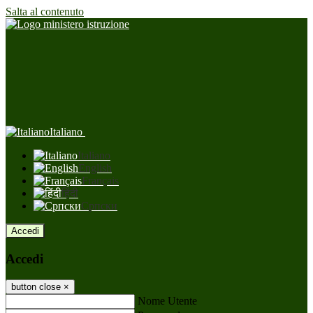
Salta al contenuto
Italiano
Italiano
English
Français
हिंदी
Српски
Accedi
Accedi
button close
×
Nome Utente