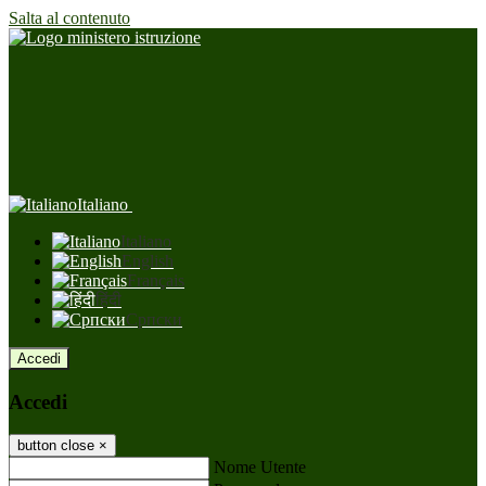
Salta al contenuto
Italiano
Italiano
English
Français
हिंदी
Српски
Accedi
Accedi
button close
×
Nome Utente