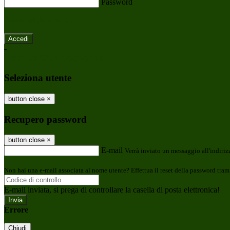
Password
Password dimenticata?
-
Entra con SPID
Entra con CIE
Seleziona utente
button close
×
Recupero password
button close
×
E-mail
Verrà inviato un messaggio all'indirizz
Non hai una e-mail associata al nome utente? Effettua il reset della password tram
E-mail inviata, si prega di controllare la casella di posta elettronica!
Errore
Chiudi