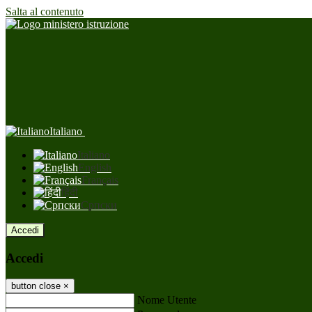
Salta al contenuto
Italiano
Italiano
English
Français
हिंदी
Српски
Accedi
Accedi
button close
×
Nome Utente