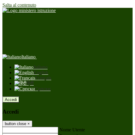
Salta al contenuto
Italiano
Italiano
English
Français
हिंदी
Српски
Accedi
Accedi
button close
×
Nome Utente