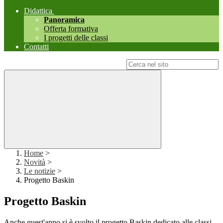
Didattica
Panoramica
Offerta formativa
I progetti delle classi
Contatti
Campo di ricerca per le pagine del sito
Home
>
Novità
>
Le notizie
>
Progetto Baskin
Progetto Baskin
Anche quest'anno si è svolto il progetto Baskin dedicato alle classi