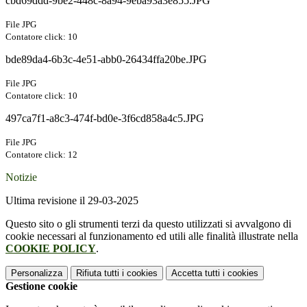
cbd69ddd-9be2-448c-8a94-9eba93a3e855.JPG
File JPG
Contatore click: 10
bde89da4-6b3c-4e51-abb0-26434ffa20be.JPG
File JPG
Contatore click: 10
497ca7f1-a8c3-474f-bd0e-3f6cd858a4c5.JPG
File JPG
Contatore click: 12
Notizie
Ultima revisione il 29-03-2025
Questo sito o gli strumenti terzi da questo utilizzati si avvalgono di
cookie necessari al funzionamento ed utili alle finalità illustrate nella
COOKIE POLICY
.
Personalizza
Rifiuta tutti
i cookies
Accetta tutti
i cookies
Gestione cookie