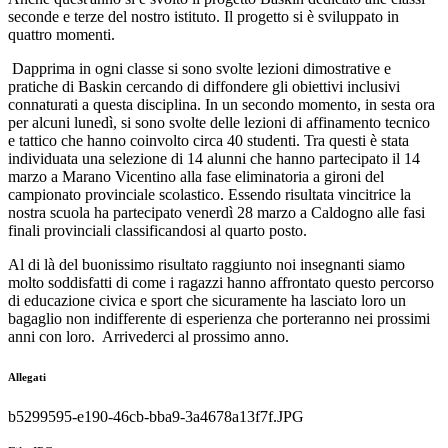
seconde e terze del nostro istituto. Il progetto si è sviluppato in
quattro momenti.
Dapprima in ogni classe si sono svolte lezioni dimostrative e
pratiche di Baskin cercando di diffondere gli obiettivi inclusivi
connaturati a questa disciplina. In un secondo momento, in sesta ora
per alcuni lunedì, si sono svolte delle lezioni di affinamento tecnico
e tattico che hanno coinvolto circa 40 studenti. Tra questi è stata
individuata una selezione di 14 alunni che hanno partecipato il 14
marzo a Marano Vicentino alla fase eliminatoria a gironi del
campionato provinciale scolastico. Essendo risultata vincitrice la
nostra scuola ha partecipato venerdì 28 marzo a Caldogno alle fasi
finali provinciali classificandosi al quarto posto.
Al di là del buonissimo risultato raggiunto noi insegnanti siamo
molto soddisfatti di come i ragazzi hanno affrontato questo percorso
di educazione civica e sport che sicuramente ha lasciato loro un
bagaglio non indifferente di esperienza che porteranno nei prossimi
anni con loro. Arrivederci al prossimo anno.
Allegati
b5299595-e190-46cb-bba9-3a4678a13f7f.JPG