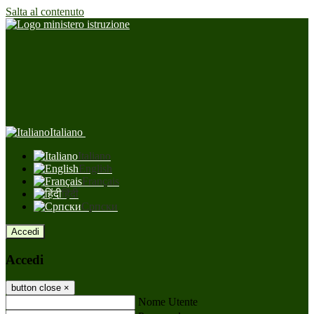
Salta al contenuto
Italiano
Italiano
English
Français
हिंदी
Српски
Accedi
Accedi
button close
×
Nome Utente