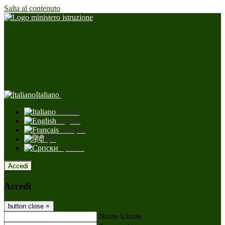
Salta al contenuto
Italiano
Italiano
English
Français
हिंदी
Српски
Accedi
Accedi
button close
×
Nome Utente