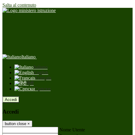
Salta al contenuto
Italiano
Italiano
English
Français
हिंदी
Српски
Accedi
Accedi
button close
×
Nome Utente