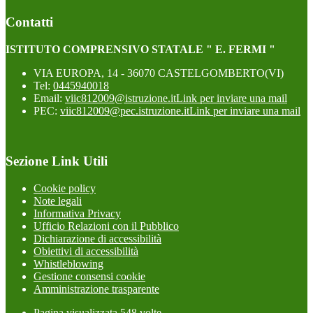
Contatti
ISTITUTO COMPRENSIVO STATALE " E. FERMI "
VIA EUROPA, 14 - 36070 CASTELGOMBERTO(VI)
Tel:
0445940018
Email:
viic812009@istruzione.it
Link per inviare una mail
PEC:
viic812009@pec.istruzione.it
Link per inviare una mail
Sezione Link Utili
Cookie policy
Note legali
Informativa Privacy
Ufficio Relazioni con il Pubblico
Dichiarazione di accessibilità
Obiettivi di accessibilità
Whistleblowing
Gestione consensi cookie
Amministrazione trasparente
Pagina visualizzata
548
volte