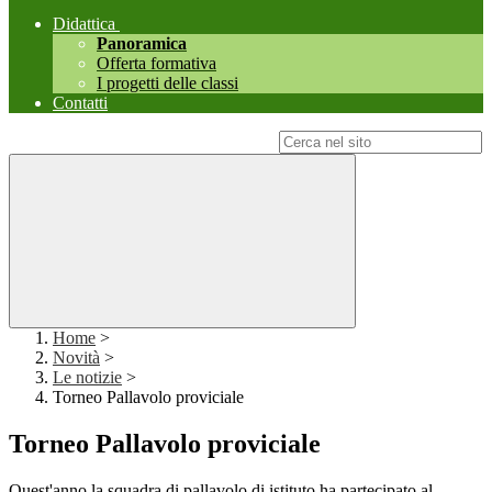
Didattica
Panoramica
Offerta formativa
I progetti delle classi
Contatti
Campo di ricerca per le pagine del sito
Home
>
Novità
>
Le notizie
>
Torneo Pallavolo proviciale
Torneo Pallavolo proviciale
Quest'anno la squadra di pallavolo di istituto ha partecipato al