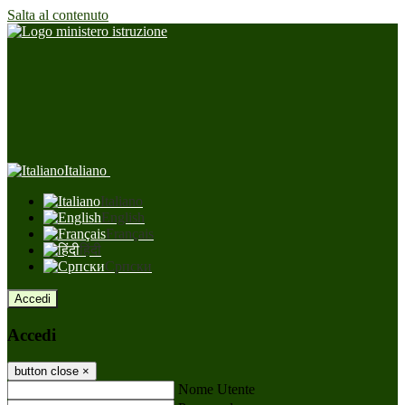
Salta al contenuto
Italiano
Italiano
English
Français
हिंदी
Српски
Accedi
Accedi
button close
×
Nome Utente