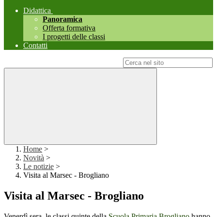
Didattica
Panoramica
Offerta formativa
I progetti delle classi
Contatti
Campo di ricerca per le pagine del sito
Home
>
Novità
>
Le notizie
>
Visita al Marsec - Brogliano
Visita al Marsec - Brogliano
Venerdì sera, le classi quinte della
Scuola Primaria Brogliano
hanno