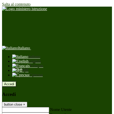
Salta al contenuto
Italiano
Italiano
English
Français
हिंदी
Српски
Accedi
Accedi
button close
×
Nome Utente