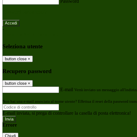
Password
Password dimenticata?
-
Entra con SPID
Entra con CIE
Seleziona utente
button close
×
Recupero password
button close
×
E-mail
Verrà inviato un messaggio all'indirizz
Non hai una e-mail associata al nome utente? Effettua il reset della password tram
E-mail inviata, si prega di controllare la casella di posta elettronica!
Errore
Chiudi