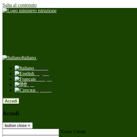
Salta al contenuto
Italiano
Italiano
English
Français
हिंदी
Српски
Accedi
Accedi
button close
×
Nome Utente