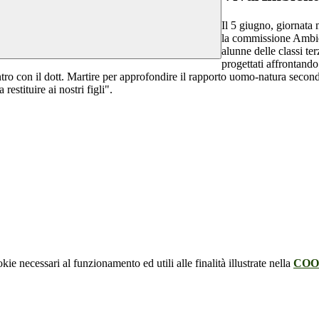
Il 5 giugno, giornata
la commissione Ambient
alunne delle classi terz
progettati affrontando 
tro con il dott. Martire per approfondire il rapporto uomo-natura second
estituire ai nostri figli".
kie necessari al funzionamento ed utili alle finalità illustrate nella
COO