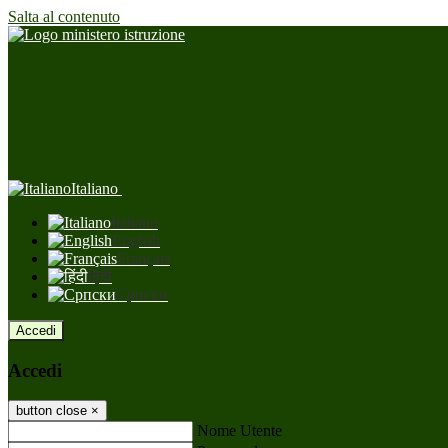
Salta al contenuto
Italiano
Italiano
English
Français
हिंदी
Српски
Accedi
Accedi
button close
×
Nome Utente