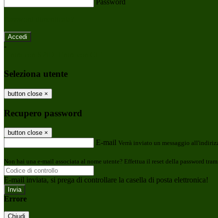
Password
Password dimenticata?
-
Entra con SPID
Entra con CIE
Seleziona utente
button close
×
Recupero password
button close
×
E-mail
Verrà inviato un messaggio all'indirizz
Non hai una e-mail associata al nome utente? Effettua il reset della password tram
E-mail inviata, si prega di controllare la casella di posta elettronica!
Errore
Chiudi