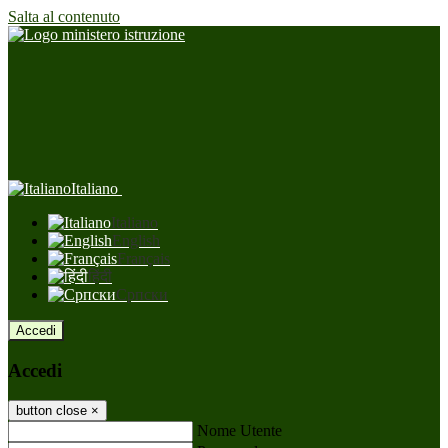
Salta al contenuto
Italiano
Italiano
English
Français
हिंदी
Српски
Accedi
Accedi
button close
×
Nome Utente