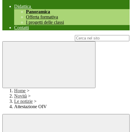
Didattica
Panoramica
Offerta formativa
I progetti delle classi
Contatti
Campo di ricerca per le pagine del sito
Home
>
Novità
>
Le notizie
>
Attestazione OIV