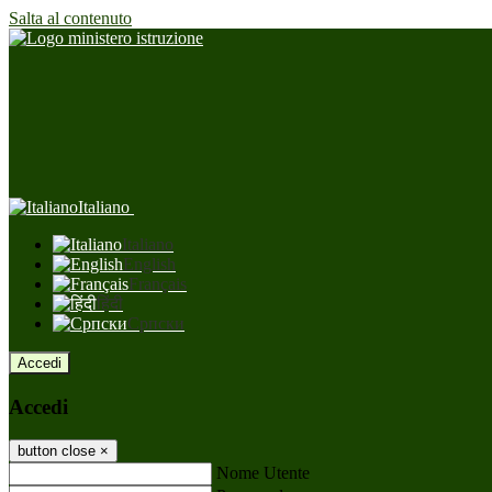
Salta al contenuto
Italiano
Italiano
English
Français
हिंदी
Српски
Accedi
Accedi
button close
×
Nome Utente