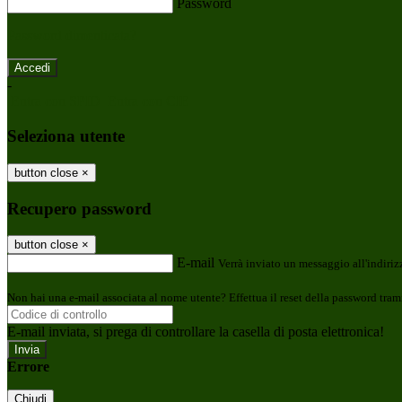
Password
Password dimenticata?
-
Entra con SPID
Entra con CIE
Seleziona utente
button close
×
Recupero password
button close
×
E-mail
Verrà inviato un messaggio all'indirizz
Non hai una e-mail associata al nome utente? Effettua il reset della password tram
E-mail inviata, si prega di controllare la casella di posta elettronica!
Errore
Chiudi