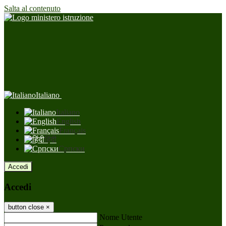
Salta al contenuto
Italiano
Italiano
English
Français
हिंदी
Српски
Accedi
Accedi
button close
×
Nome Utente