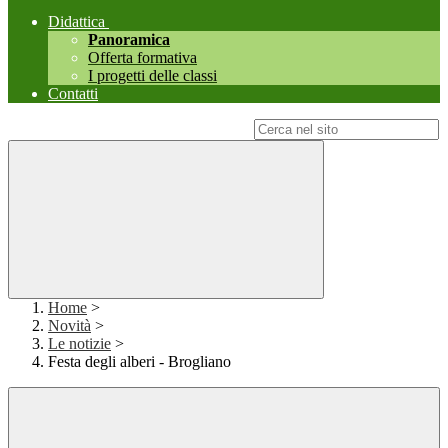
Didattica
Panoramica
Offerta formativa
I progetti delle classi
Contatti
Campo di ricerca per le pagine del sito
Home
>
Novità
>
Le notizie
>
Festa degli alberi - Brogliano