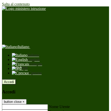
Salta al contenuto
Italiano
Italiano
English
Français
हिंदी
Српски
Accedi
Accedi
button close
×
Nome Utente