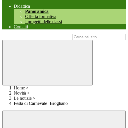
Didattica
Panoramica
Offerta formativa
I progetti delle classi
Contatti
Campo di ricerca per le pagine del sito
Home
>
Novità
>
Le notizie
>
Festa di Carnevale- Brogliano