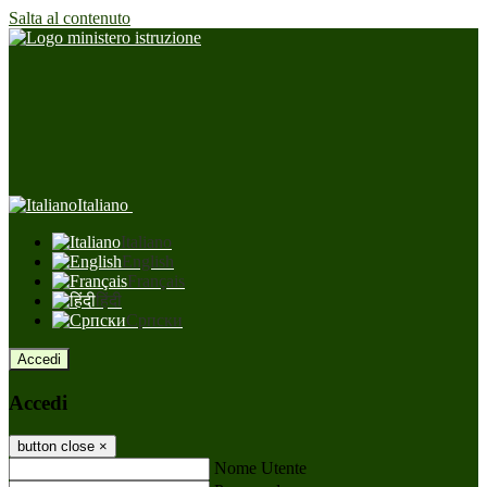
Salta al contenuto
Italiano
Italiano
English
Français
हिंदी
Српски
Accedi
Accedi
button close
×
Nome Utente