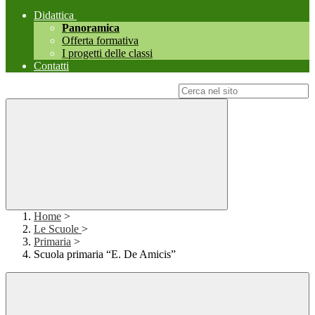
Didattica
Panoramica
Offerta formativa
I progetti delle classi
Contatti
Campo di ricerca per le pagine del sito
Home
>
Le Scuole
>
Primaria
>
Scuola primaria “E. De Amicis”