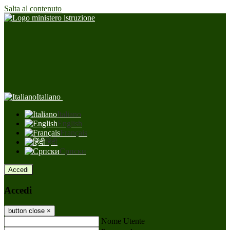
Salta al contenuto
Italiano
Italiano
English
Français
हिंदी
Српски
Accedi
Accedi
button close
×
Nome Utente