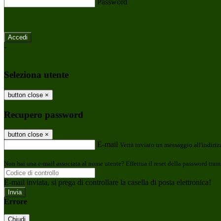
Password
Password dimenticata?
-
Entra con SPID
Entra con CIE
Seleziona utente
button close
×
Recupero password
button close
×
E-mail
Verrà inviato un messaggio all'indirizz
Non hai una e-mail associata al nome utente? Effettua il reset della password tram
E-mail inviata, si prega di controllare la casella di posta elettronica!
Errore
Chiudi