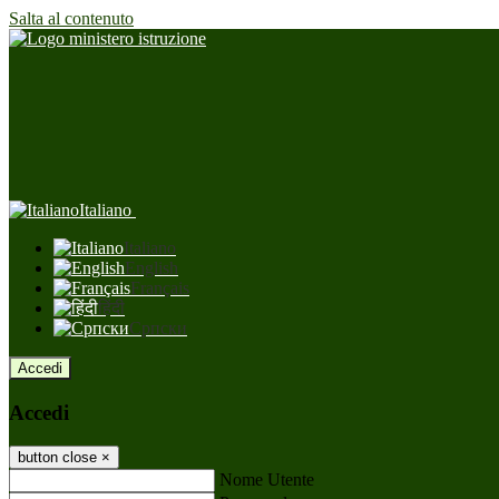
Salta al contenuto
Italiano
Italiano
English
Français
हिंदी
Српски
Accedi
Accedi
button close
×
Nome Utente